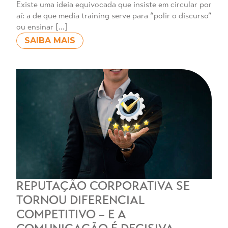
Existe uma ideia equivocada que insiste em circular por
aí: a de que media training serve para “polir o discurso”
ou ensinar […]
SAIBA MAIS
REPUTAÇÃO CORPORATIVA SE
TORNOU DIFERENCIAL
COMPETITIVO – E A