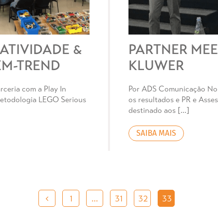
ATIVIDADE &
PARTNER MEE
EM-TREND
KLUWER
ceria com a Play In
Por ADS Comunicação No i
metodologia LEGO Serious
os resultados e PR e Asse
destinado aos […]
SAIBA MAIS
1
…
31
32
33