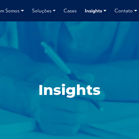
m Somos
Soluções
Cases
Insights
Contato
Insights