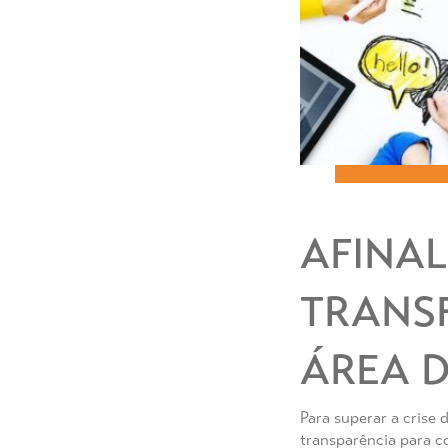
AFINAL
TRANS
ÁREA 
Para superar a crise 
transparência para c