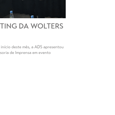
TING DA WOLTERS
nício deste mês, a ADS apresentou
ssoria de Imprensa em evento