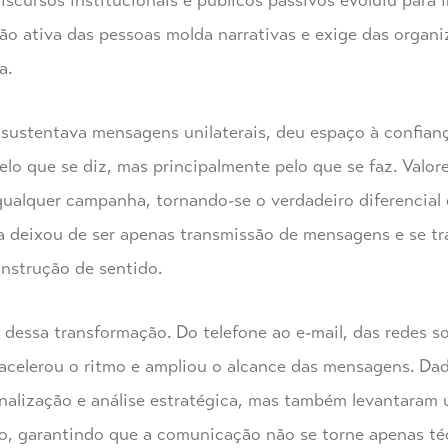
discursos institucionais e públicos passivos evoluiu para
ção ativa das pessoas molda narrativas e exige das organ
a.
sustentava mensagens unilaterais, deu espaço à confiança
lo que se diz, mas principalmente pelo que se faz. Valor
ualquer campanha, tornando-se o verdadeiro diferencial
a deixou de ser apenas transmissão de mensagens e se 
onstrução de sentido.
 dessa transformação. Do telefone ao e-mail, das redes so
o acelerou o ritmo e ampliou o alcance das mensagens. Da
onalização e análise estratégica, mas também levantaram
o, garantindo que a comunicação não se torne apenas té