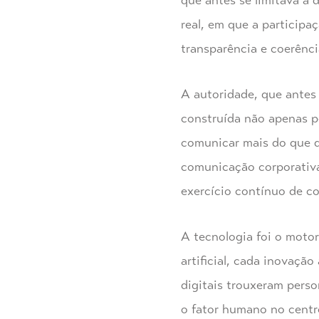
que antes se limitava a 
real, em que a participa
transparência e coerênci
A autoridade, que antes 
construída não apenas pe
comunicar mais do que q
comunicação corporativ
exercício contínuo de c
A tecnologia foi o motor
artificial, cada inovaçã
digitais trouxeram pers
o fator humano no centr