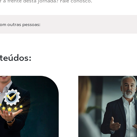
r à frente desta jornada? Fale conosco.
com outras pessoas:
teúdos: