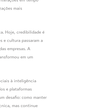
 interações em tempo
izações mais
. Hoje, credibilidade é
es e cultura passaram a
 das empresas. A
transformou em um
ciais à inteligência
dos e plataformas
 um desafio: como manter
cnica, mas continue