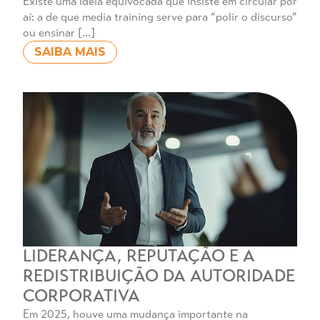
Existe uma ideia equivocada que insiste em circular por
aí: a de que media training serve para “polir o discurso”
ou ensinar […]
SAIBA MAIS
LIDERANÇA, REPUTAÇÃO E A
REDISTRIBUIÇÃO DA AUTORIDADE
CORPORATIVA
Em 2025, houve uma mudança importante na