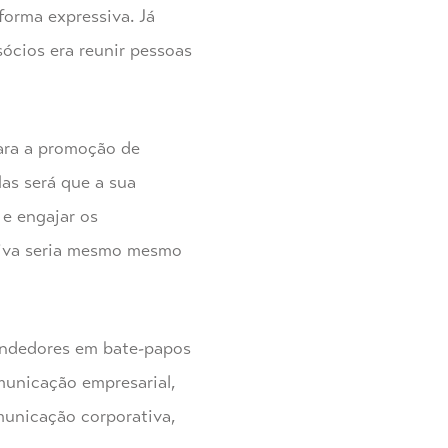
orma expressiva. Já
sócios era reunir pessoas
para a promoção de
as será que a sua
 e engajar os
ativa seria mesmo mesmo
endedores em bate-papos
municação empresarial,
municação corporativa,