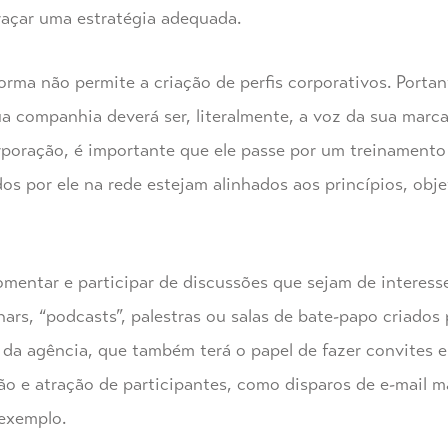
traçar uma estratégia adequada.
rma não permite a criação de perfis corporativos. Portan
ua companhia deverá ser, literalmente, a voz da sua marc
rporação, é importante que ele passe por um treinament
s por ele na rede estejam alinhados aos princípios, obj
omentar e participar de discussões que sejam de interes
rs, “podcasts”, palestras ou salas de bate-papo criados
da agência, que também terá o papel de fazer convites e
ão e atração de participantes, como disparos de e-mail 
 exemplo.