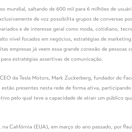
so mundial, saltando de 600 mil para 6 milhões de usuár
exclusivamente de voz possibilita grupos de conversas po
ariados e de interesse geral como moda, cotidiano, tecn
alto nível focados em negócios, estratégias de marketing
muitas empresas já veem essa grande conexão de pessoas 
ara estratégias assertivas de comunicação.
CEO da Tesla Motors, Mark Zuckerberg, fundador do Face
s estão presentes nesta rede de forma ativa, participand
tivo pelo qual teve a capacidade de atrair um público qua
o, na Califórnia (EUA), em março do ano passado, por Pau