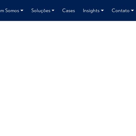
m Somos
Soluções
Cases
Insights
Contato
ações criativas