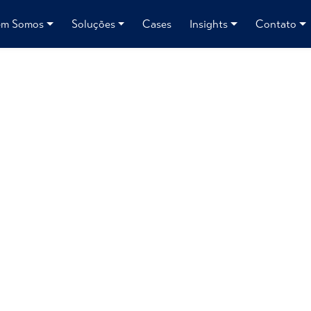
m Somos
Soluções
Cases
Insights
Contato
consumidor