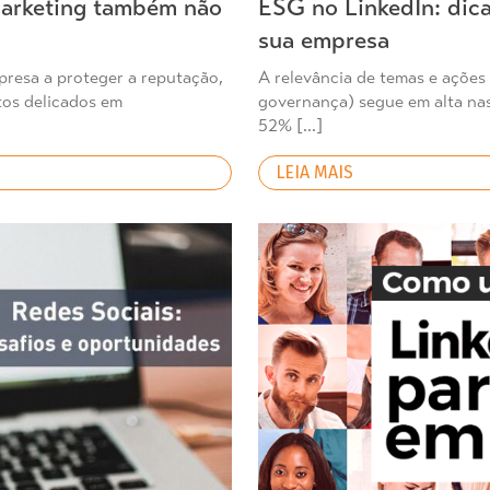
marketing também não
ESG no LinkedIn: dica
sua empresa
presa a proteger a reputação,
A relevância de temas e ações 
tos delicados em
governança) segue em alta nas
52% […]
LEIA MAIS